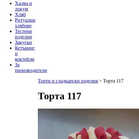
Халва и
локум
Хляб
Ритуални
хлябове
Тестени
изделия
Закуски
Кетъринг
и
коктейли
За
производители
Торти и сладкарски изделия
> Торта 117
Торта 117